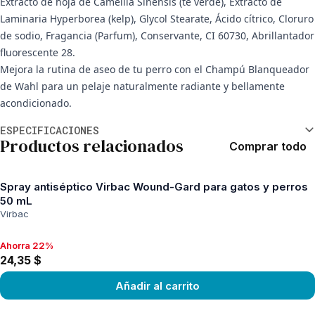
Extracto de hoja de Camellia Sinensis (té verde), Extracto de
Laminaria Hyperborea (kelp), Glycol Stearate, Ácido cítrico, Cloruro
de sodio, Fragancia (Parfum), Conservante, CI 60730, Abrillantador
fluorescente 28.
Mejora la rutina de aseo de tu perro con el Champú Blanqueador
de Wahl para un pelaje naturalmente radiante y bellamente
acondicionado.
Información adicional
ESPECIFICACIONES
Productos relacionados
Comprar todo
Spray antiséptico Virbac Wound-Gard para gatos y perros
50 mL
Virbac
Ahorra 22%
Ahorra 22%, 24,35 $
24,35 $
Añadir al carrito
View product