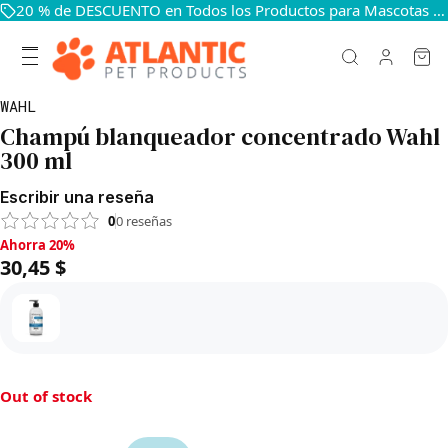
20 % de DESCUENTO en Todos los Productos para Mascotas — Mantén a Tus Mascotas Felices y Sanas
WAHL
Champú blanqueador concentrado Wahl
300 ml
Escribir una reseña
0
0
reseñas
Ahorra 20%, 30,45 $
Ahorra 20%
30,45 $
Out of stock