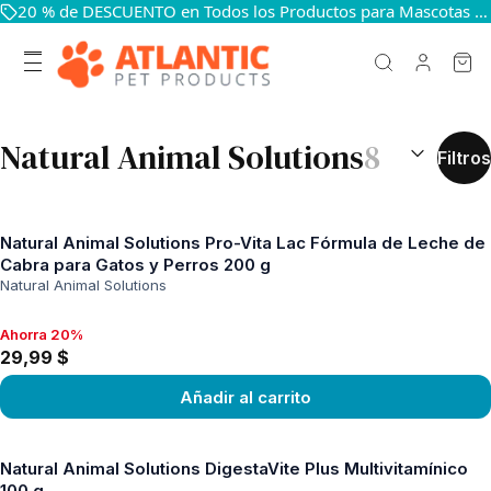
20 % de DESCUENTO en Todos los Productos para Mascotas — Mantén a Tus Mascotas Felices y Sanas
RESULTADOS
Natural Animal Solutions
8
Filtros
Natural Animal Solutions Pro-Vita Lac Fórmula de Leche de
Cabra para Gatos y Perros 200 g
Natural Animal Solutions
Ahorra 20%
Ahorra 20%, 29,99 $
29,99 $
Añadir al carrito
Ver producto
Natural Animal Solutions DigestaVite Plus Multivitamínico
100 g