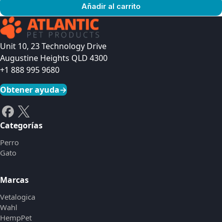
Añadir al carrito
Ver producto
Unit 10, 23 Technology Drive
Augustine Heights QLD 4300
+1 888 995 9680
Obtener ayuda
→
Categorías
Perro
Gato
Marcas
Vetalogica
Wahl
HempPet