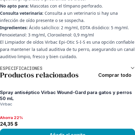
No apto para:
Mascotas con el tímpano perforado.
Consulta veterinaria:
Consulta a un veterinario si hay una
infección de oído presente o se sospecha.
Ingredientes:
Ácido salicílico: 2 mg/ml, EDTA disódico: 5 mg/ml.
Fenoxietanol: 3 mg/ml, Cloroxilenol: 0,9 mg/ml
El Limpiador de oídos Virbac Epi-Otic S-I-S es una opción confiable
para mantener la salud auditiva de tu perro, asegurando un canal
auditivo limpio, fresco y bien cuidado.
Información adicional
ESPECIFICACIONES
Productos relacionados
Comprar todo
Spray antiséptico Virbac Wound-Gard para gatos y perros
50 mL
Virbac
Ahorra 22%
Ahorra 22%, 24,35 $
24,35 $
Añadir al carrito