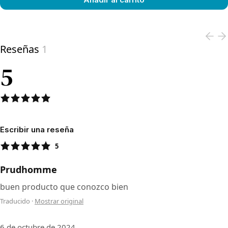
View product
Reseñas
1
5
Escribir una reseña
5
Prudhomme
buen producto que conozco bien
Traducido
·
Mostrar original
6 de octubre de 2024