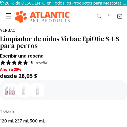
20 % de DESCUENTO en Todos los Productos para Mascotas — Mantén a Tus Mascotas Felices y Sanas
VIRBAC
Limpiador de oídos Virbac EpiOtic S-I-S
para perros
Escribir una reseña
5
1
reseña
Ahorra 20%, desde 28,05 $
Ahorra 20%
desde 28,05 $
TAMAÑO
120 mL
237 mL
500 mL