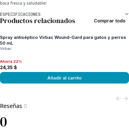
boca fresca y saludable!
Información adicional
ESPECIFICACIONES
Productos relacionados
Comprar todo
Spray antiséptico Virbac Wound-Gard para gatos y perros
50 mL
Virbac
Ahorra 22%
Ahorra 22%, 24,35 $
24,35 $
Añadir al carrito
View product
Reseñas
0
0