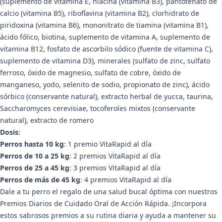
(suplemento de vitamina E, niacina (vitamina B3), pantotenato de
calcio (vitamina B5), riboflavina (vitamina B2), clorhidrato de
piridoxina (vitamina B6), mononitrato de tiamina (vitamina B1),
ácido fólico, biotina, suplemento de vitamina A, suplemento de
vitamina B12, fosfato de ascorbilo sódico (fuente de vitamina C),
suplemento de vitamina D3), minerales (sulfato de zinc, sulfato
ferroso, óxido de magnesio, sulfato de cobre, óxido de
manganeso, yodo, selenito de sodio, propionato de zinc), ácido
sórbico (conservante natural), extracto herbal de yucca, taurina,
Saccharomyces cerevisiae, tocoferoles mixtos (conservante
natural), extracto de romero
Dosis:
Perros hasta 10 kg
: 1 premio VitaRapid al día
Perros de 10 a 25 kg
: 2 premios VitaRapid al día
Perros de 25 a 45 kg
: 3 premios VitaRapid al día
Perros de más de 45 kg
: 4 premios VitaRapid al día
Dale a tu perro el regalo de una salud bucal óptima con nuestros
Premios Diarios de Cuidado Oral de Acción Rápida. ¡Incorpora
estos sabrosos premios a su rutina diaria y ayuda a mantener su