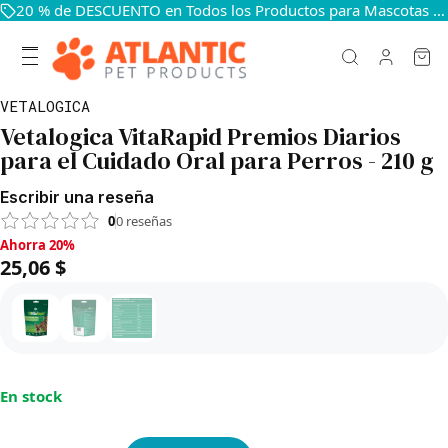
20 % de DESCUENTO en Todos los Productos para Mascotas — Mantén a Tus Mascotas Felices y Sanas
VETALOGICA
Vetalogica VitaRapid Premios Diarios
para el Cuidado Oral para Perros - 210 g
Escribir una reseña
0
0
reseñas
Ahorra 20%, 25,06 $
Ahorra 20%
25,06 $
En stock