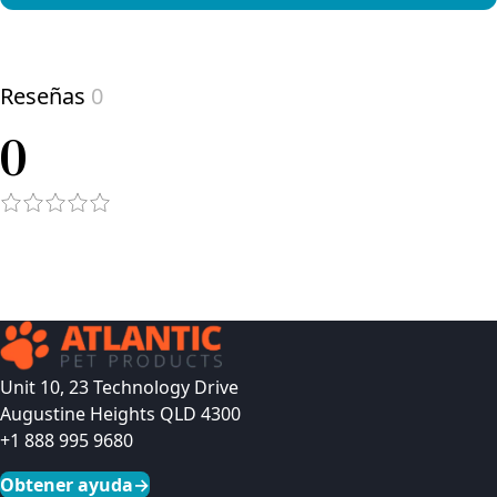
View product
Reseñas
0
0
Unit 10, 23 Technology Drive
Augustine Heights QLD 4300
+1 888 995 9680
Obtener ayuda
→