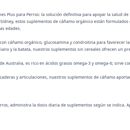
s Plus para Perros: la solución definitiva para apoyar la salud de
n Sídney, estos suplementos de cáñamo orgánico están formulados 
las edades.
n cáñamo orgánico, glucosamina y condroitina para favorecer la mo
aliano y la batata, nuestros suplementos sin cereales ofrecen un prem
e Australia, es rico en ácidos grasos omega-3 y omega-6; sirve c
e caderas y articulaciones, nuestros suplementos de cáñamo aport
ros, administra la dosis diaria de suplementos según se indica. A