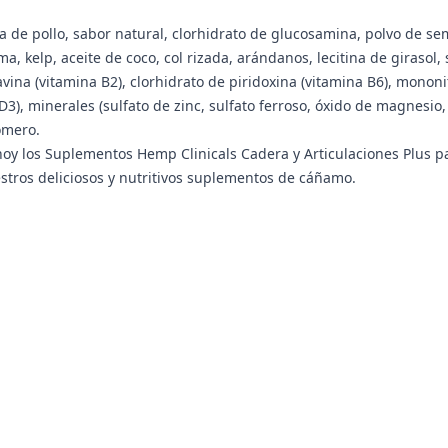
 de pollo, sabor natural, clorhidrato de glucosamina, polvo de sem
, kelp, aceite de coco, col rizada, arándanos, lecitina de girasol,
lavina (vitamina B2), clorhidrato de piridoxina (vitamina B6), monon
), minerales (sulfato de zinc, sulfato ferroso, óxido de magnesio,
omero.
hoy los Suplementos Hemp Clinicals Cadera y Articulaciones Plus p
estros deliciosos y nutritivos suplementos de cáñamo.