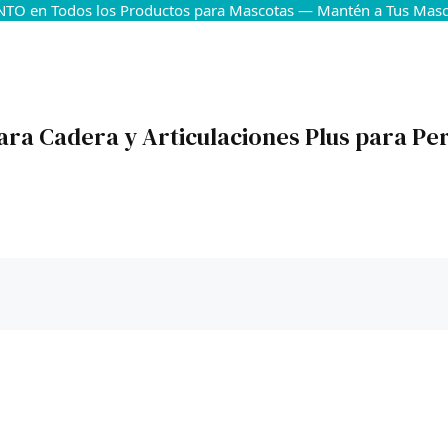
TO en Todos los Productos para Mascotas — Mantén a Tus Masco
ara Cadera y Articulaciones Plus para Pe