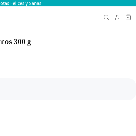
tas Felices y Sanas
rros 300 g