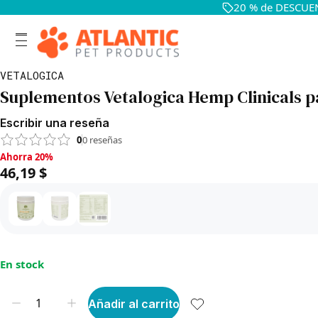
20 % de DESCUEN
VETALOGICA
Suplementos Vetalogica Hemp Clinicals p
Escribir una reseña
0
0
reseñas
Ahorra 20%, 46,19 $
Ahorra 20%
46,19 $
En stock
Añadir al carrito