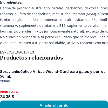
Ingredientes:
Harina de pescado australiano, batatas, garbanzos, dextrosa, grasa
cáñamo, sulfato de condroitina, metilsulfonilmetano (MSM), cúrcuma
E, niacina (vitamina B3), pantotenato de calcio (vitamina B5), ribof
vitamina A, suplemento de vitamina B12, suplemento de vitamina D3
taurina, tocoferoles mixtos (un conservante natural), extracto de r
No dudes en brindarle a tu perro el cuidado que se merece. Pide 
y vitalidad. Mantén a tu perro saludable, activo y contento con nu
Información adicional
ESPECIFICACIONES
Productos relacionados
Spray antiséptico Virbac Wound-Gard para gatos y perros
50 mL
Virbac
Ahorra 22%
Ahorra 22%, 24,35 $
24,35 $
Añadir al carrito