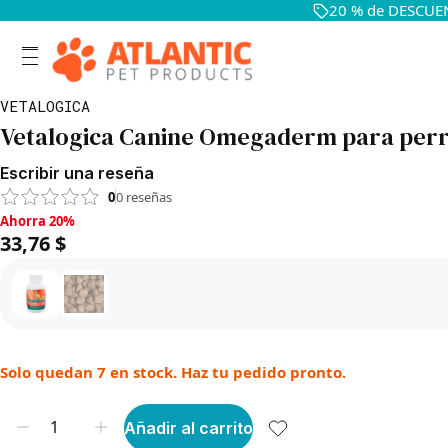
20 % de DESCUEN
VETALOGICA
Vetalogica Canine Omegaderm para perro
Escribir una reseña
0
0
reseñas
Ahorra 20%, 33,76 $
Ahorra 20%
33,76 $
Solo quedan 7 en stock. Haz tu pedido pronto.
Añadir al carrito