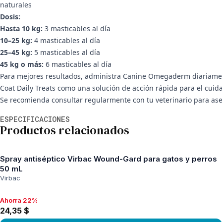
naturales
Dosis:
Hasta 10 kg:
3 masticables al día
10–25 kg:
4 masticables al día
25–45 kg:
5 masticables al día
45 kg o más:
6 masticables al día
Para mejores resultados, administra Canine Omegaderm diariamente
Coat Daily Treats como una solución de acción rápida para el cuidad
Se recomienda consultar regularmente con tu veterinario para ase
Información adicional
ESPECIFICACIONES
Productos relacionados
Spray antiséptico Virbac Wound-Gard para gatos y perros
50 mL
Virbac
Ahorra 22%
Ahorra 22%, 24,35 $
24,35 $