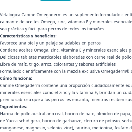
Vetalogica Canine Omegaderm es un suplemento formulado científic
calmante de aceites Omega, zinc, vitamina E y minerales esenciales
sea práctica y fácil para perros de todos los tamaños.
Características y beneficios:
Favorece una piel y un pelaje saludables en perros
Contiene aceites Omega, zinc, vitamina E y minerales esenciales p
Deliciosas tabletas masticables elaboradas con carne real de pollo
Libre de maíz, trigo, arroz, colorantes y sabores artificiales
Formulado científicamente con la mezcla exclusiva Omegaderm® de 
Cómo funciona:
Canine Omegaderm contiene una proporción cuidadosamente equili
minerales esenciales como el zinc y la vitamina E, brindan un cui
premio sabroso que a los perros les encanta, mientras reciben sus 
Ingredientes:
Harina de pollo australiano real, harina de pato, almidón de papa,
de Yucca schidigera, harina de garbanzo, cloruro de potasio, sorbato 
manganeso, magnesio, selenio, zinc), taurina, metionina, fosfato d