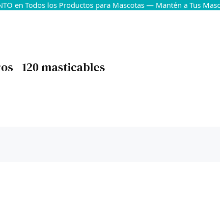
TO en Todos los Productos para Mascotas — Mantén a Tus Masco
s - 120 masticables