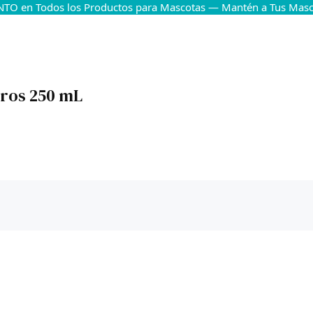
TO en Todos los Productos para Mascotas — Mantén a Tus Masco
rros 250 mL