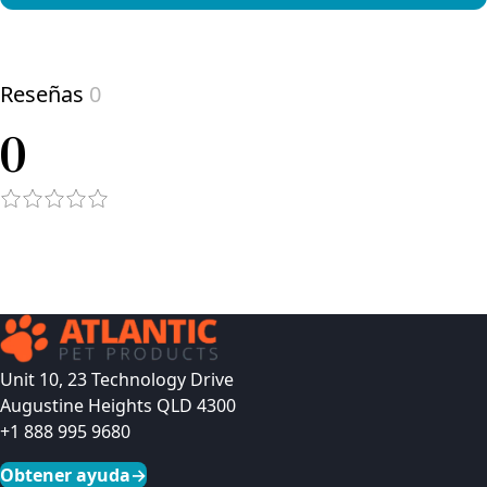
View product
Reseñas
0
0
Unit 10, 23 Technology Drive
Augustine Heights QLD 4300
+1 888 995 9680
Obtener ayuda
→