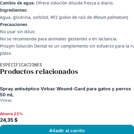
Cambio de agua:
Ofrece solución diluida fresca a diario.
Ingredientes:
Agua, glicerina, sorbitol, RF2 (polvo de raíz de
Rheum palmatum
)
Precauciones
No usar sin diluir.
No se recomienda para animales gestantes o en lactancia.
Prozym Solución Dental es un complemento sin esfuerzo para la rut
plazo.
Información adicional
ESPECIFICACIONES
Productos relacionados
Spray antiséptico Virbac Wound-Gard para gatos y perros
50 mL
Virbac
Ahorra 22%
Ahorra 22%, 24,35 $
24,35 $
Añadir al carrito