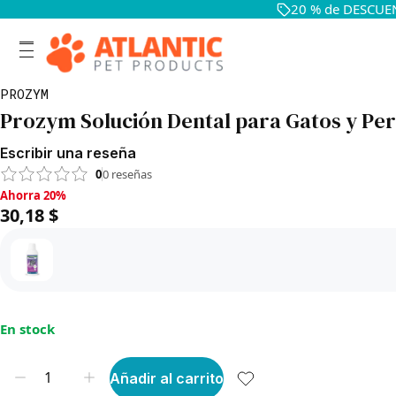
20 % de DESCUEN
PROZYM
Prozym Solución Dental para Gatos y Pe
Escribir una reseña
0
0
reseñas
Ahorra 20%, 30,18 $
Ahorra 20%
30,18 $
En stock
Añadir al carrito