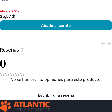
F10SC
Ahorra 20%
Ahorra 20%, 35,57 $
35,57 $
Añadir al carrito
View product
Reseñas
0
0
No se han escrito opiniones para este producto.
Escribir una reseña