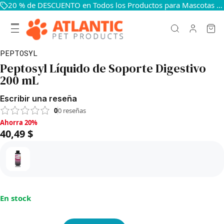
20 % de DESCUENTO en Todos los Productos para Mascotas — Mantén a Tus Mascotas Felices y Sanas
PEPTOSYL
Peptosyl Líquido de Soporte Digestivo
200 mL
Escribir una reseña
0
0
reseñas
Ahorra 20%, 40,49 $
Ahorra 20%
40,49 $
En stock