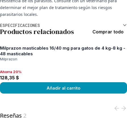
resistencia de los parásitos. Consulte con un veterinario para
determinar el mejor plan de tratamiento según los riesgos
parasitarios locales.
Información adicional
ESPECIFICACIONES
Productos relacionados
Comprar todo
Milprazon masticables 16/40 mg para gatos de 4 kg-8 kg -
48 masticables
Milprazon
Ahorra 20%
Ahorra 20%, 128,35 $
128,35 $
Añadir al carrito
View product
Reseñas
2