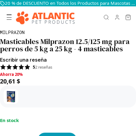
20 % de DESCUENTO en Todos los Productos para Mascotas — Mantén a Tus Mascotas Felices y Sanas
MILPRAZON
Masticables Milprazon 12.5/125 mg para
perros de 5 kg a 25 kg - 4 masticables
Escribir una reseña
5
2
reseñas
Ahorra 20%, 20,61 $
Ahorra 20%
20,61 $
En stock