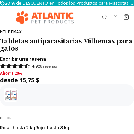
20 % de DESCUENTO en Todos los Productos para Mascotas — Mantén a Tus Mascotas Felices y Sanas
MILBEMAX
Tabletas antiparasitarias Milbemax para
gatos
Escribir una reseña
4.9
28
reseñas
Ahorra 20%, desde 15,75 $
Ahorra 20%
desde 15,75 $
COLOR
Rosa: hasta 2 kg
Rojo: hasta 8 kg