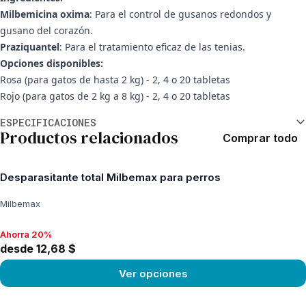
Milbemicina oxima
: Para el control de gusanos redondos y
gusano del corazón.
Praziquantel
: Para el tratamiento eficaz de las tenias.
Opciones disponibles:
Rosa (para gatos de hasta 2 kg) - 2, 4 o 20 tabletas
Rojo (para gatos de 2 kg a 8 kg) - 2, 4 o 20 tabletas
Información adicional
ESPECIFICACIONES
Productos relacionados
Comprar todo
Desparasitante total Milbemax para perros
Milbemax
Ahorra 20%
Ahorra 20%, desde 12,68 $
desde 12,68 $
Ver opciones
View product