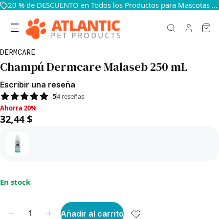
20 % de DESCUENTO en Todos los Productos para Mascotas — Mantén a Tus Mascotas Felices y Sanas
DERMCARE
Champú Dermcare Malaseb 250 mL
Escribir una reseña
5
4
reseñas
Ahorra 20%, 32,44 $
Ahorra 20%
32,44 $
En stock
Añadir al carrito