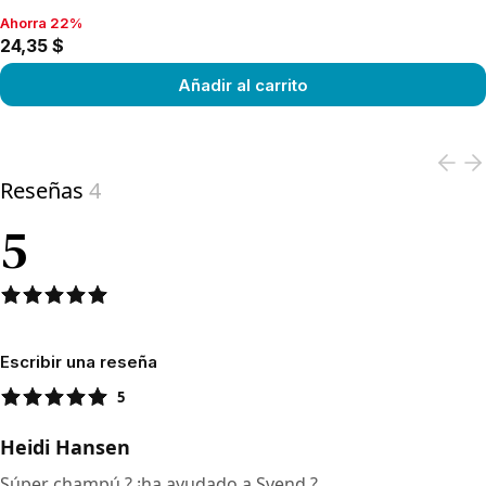
Ahorra 22%
Ahorra 22%, 24,35 $
24,35 $
Añadir al carrito
View product
Reseñas
4
5
Escribir una reseña
5
Heidi Hansen
Súper champú ? ¡ha ayudado a Svend ?