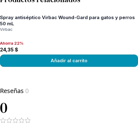
Spray antiséptico Virbac Wound-Gard para gatos y perros
50 mL
Virbac
Ahorra 22%
Ahorra 22%, 24,35 $
24,35 $
Añadir al carrito
View product
Reseñas
0
0