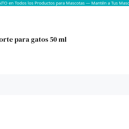
TO en Todos los Productos para Mascotas — Mantén a Tus Masco
Forte para gatos 50 ml