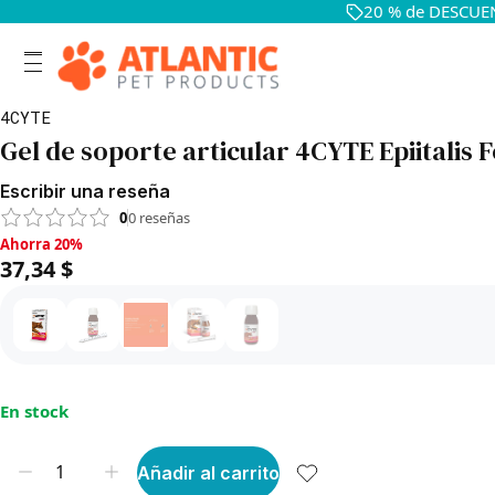
20 % de DESCUEN
4CYTE
Gel de soporte articular 4CYTE Epiitalis 
Escribir una reseña
0
0
reseñas
Ahorra 20%, 37,34 $
Ahorra 20%
37,34 $
En stock
Añadir al carrito