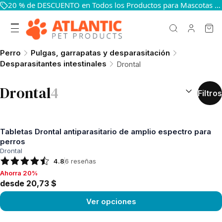
20 % de DESCUENTO en Todos los Productos para Mascotas — Mantén a Tus Mascotas Felices y Sanas
Perro
Pulgas, garrapatas y desparasitación
Desparasitantes intestinales
Drontal
CLASIFICAR 
Drontal
4
Filtros
Tabletas Drontal antiparasitario de amplio espectro para
perros
Drontal
4.8
6
reseñas
Ahorra 20%
Ahorra 20%, desde 20,73 $
desde 20,73 $
Ver opciones
Ver producto