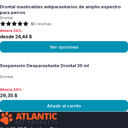
Drontal masticables antiparasitarios de amplio espectro
para perros
Drontal
5
3
reseñas
Ahorra 20%
Ahorra 20%, desde 24,44 $
desde 24,44 $
Ver opciones
Ver producto
Suspensión Desparasitante Drontal 30 ml
Drontal
Ahorra 20%
Ahorra 20%, 29,35 $
29,35 $
Añadir al carrito
Ver producto