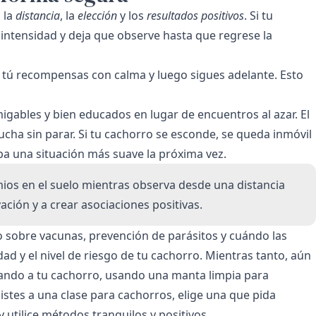
 la
distancia
, la
elección
y los
resultados positivos
. Si tu
intensidad y deja que observe hasta que regrese la
, tú recompensas con calma y luego sigues adelante. Esto
igables y bien educados en lugar de encuentros al azar. El
ucha sin parar. Si tu cachorro se esconde, se queda inmóvil
eba una situación más suave la próxima vez.
mios en el suelo mientras observa desde una distancia
ción y a crear asociaciones positivas.
io sobre vacunas, prevención de parásitos y cuándo las
dad y el nivel de riesgo de tu cachorro. Mientras tanto, aún
gando a tu cachorro, usando una manta limpia para
sistes a una clase para cachorros, elige una que pida
tilice métodos tranquilos y positivos.