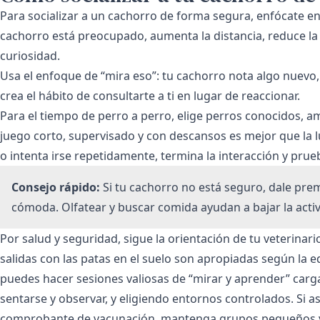
Para socializar a un cachorro de forma segura, enfócate en
cachorro está preocupado, aumenta la distancia, reduce la 
curiosidad.
Usa el enfoque de “mira eso”: tu cachorro nota algo nuevo
crea el hábito de consultarte a ti en lugar de reaccionar.
Para el tiempo de perro a perro, elige perros conocidos, am
juego corto, supervisado y con descansos es mejor que la l
o intenta irse repetidamente, termina la interacción y pru
Consejo rápido:
Si tu cachorro no está seguro, dale pre
cómoda. Olfatear y buscar comida ayudan a bajar la activa
Por salud y seguridad, sigue la orientación de tu veterinar
salidas con las patas en el suelo son apropiadas según la e
puedes hacer sesiones valiosas de “mirar y aprender” car
sentarse y observar, y eligiendo entornos controlados. Si a
comprobante de vacunación, mantenga grupos pequeños y u