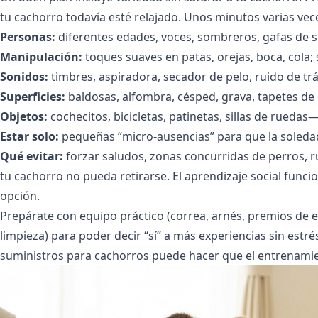
tu cachorro todavía esté relajado. Unos minutos varias vece
Personas:
diferentes edades, voces, sombreros, gafas de sol
Manipulación:
toques suaves en patas, orejas, boca, cola; 
Sonidos:
timbres, aspiradora, secador de pelo, ruido de trá
Superficies:
baldosas, alfombra, césped, grava, tapetes de g
Objetos:
cochecitos, bicicletas, patinetas, sillas de rued
Estar solo:
pequeñas “micro-ausencias” para que la soledad 
Qué evitar:
forzar saludos, zonas concurridas de perros, 
tu cachorro no pueda retirarse. El aprendizaje social func
opción.
Prepárate con equipo práctico (correa, arnés, premios de 
limpieza) para poder decir “sí” a más experiencias sin est
suministros para cachorros
puede hacer que el entrenamien