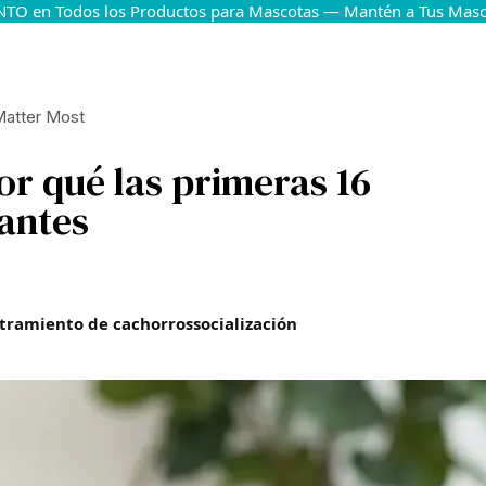
TO en Todos los Productos para Mascotas — Mantén a Tus Masco
Matter Most
or qué las primeras 16
antes
tramiento de cachorros
socialización