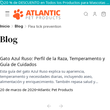
20 % de DESCUENTO en Todos los Productos para Mascotas — Mantén a Tus Mascotas Felices y Sanas
Inicio
Blog
Flea tick prevention
Blog
Gato Azul Ruso: Perfil de la Raza, Temperamento y
Guía de Cuidados
Esta guía del gato Azul Ruso explica su apariencia,
temperamento y necesidades diarias, incluyendo aseo,
alimentación y enriquecimiento. También repasa salud y
cuidados preventivos, con consejos para mantener una rutina
20 de marzo de 2026
Atlantic Pet Products
estable y adecuada en casa.